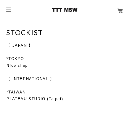
STOCKIST
【 JAPAN 】
*TOKYO
N!ce shop
【 INTERNATIONAL 】
*TAIWAN
PLATEAU STUDIO (Taipei)