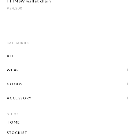
TTTMSW wallet chain
¥24,200
CATEGORIES
ALL
WEAR
GOODS
ACCESSORY
GUIDE
HOME
STOCKIST