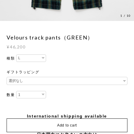
1
/
10
Velours track pants（GREEN）
¥46,200
種類
ギフトラッピング
数量
International shipping available
Add to cart