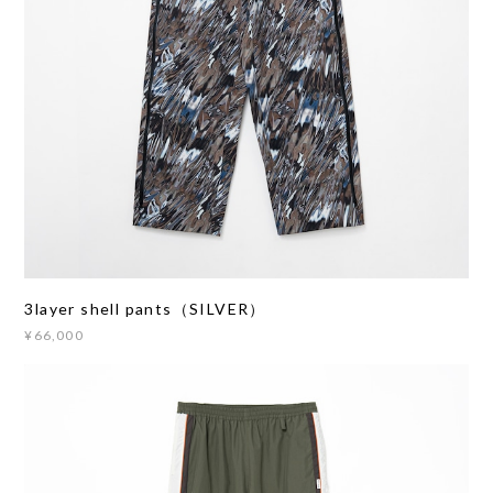
3layer shell pants（SILVER）
¥66,000