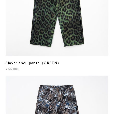
3layer shell pants（GREEN）
¥66,000