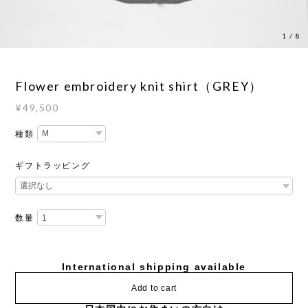
1
/
8
Flower embroidery knit shirt（GREY）
¥49,500
種類
ギフトラッピング
数量
International shipping available
Add to cart