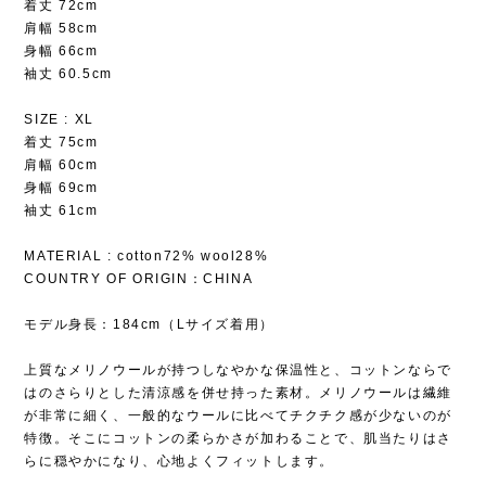
着丈 72cm
肩幅 58cm
身幅 66cm
袖丈 60.5cm
SIZE : XL
着丈 75cm
肩幅 60cm
身幅 69cm
袖丈 61cm
MATERIAL : cotton72% wool28%
COUNTRY OF ORIGIN：CHINA
モデル身長：184cm（Lサイズ着用）
上質なメリノウールが持つしなやかな保温性と、コットンならで
はのさらりとした清涼感を併せ持った素材。メリノウールは繊維
が非常に細く、一般的なウールに比べてチクチク感が少ないのが
特徴。そこにコットンの柔らかさが加わることで、肌当たりはさ
らに穏やかになり、心地よくフィットします。