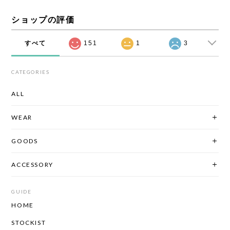
ショップの評価
すべて
151
1
3
CATEGORIES
ALL
WEAR
GOODS
ACCESSORY
GUIDE
HOME
STOCKIST