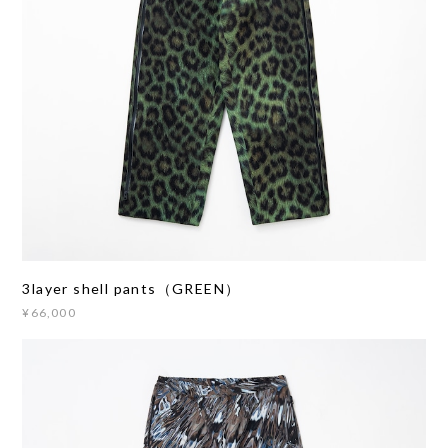
3layer shell pants（GREEN）
¥66,000