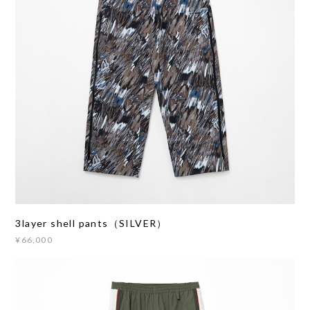
3layer shell pants（SILVER）
¥66,000