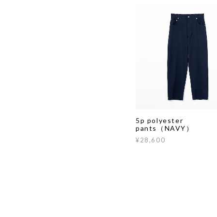
5p polyester
pants（NAVY）
¥28,600