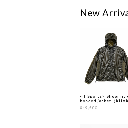
New Arriv
<T Sports> Sheer nyl
hooded jacket（KHA
¥49,500