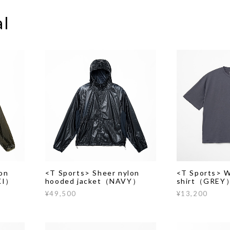
al
on
<T Sports> Sheer nylon
<T Sports> W
KI）
hooded jacket（NAVY）
shirt（GREY
¥49,500
¥13,200