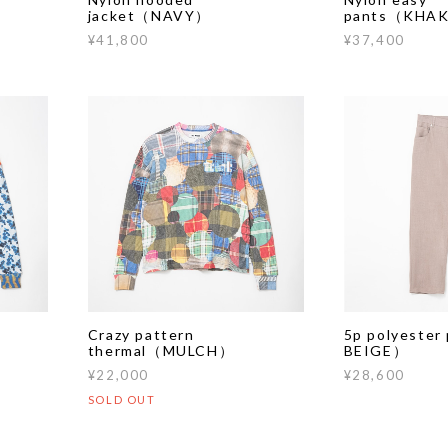
jacket（NAVY）
pants（KHA
¥41,800
¥37,400
Crazy pattern
5p polyeste
thermal（MULCH）
BEIGE）
¥22,000
¥28,600
SOLD OUT