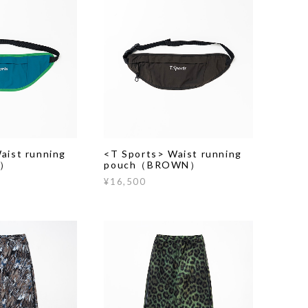
aist running
<T Sports> Waist running
E）
pouch（BROWN）
¥16,500