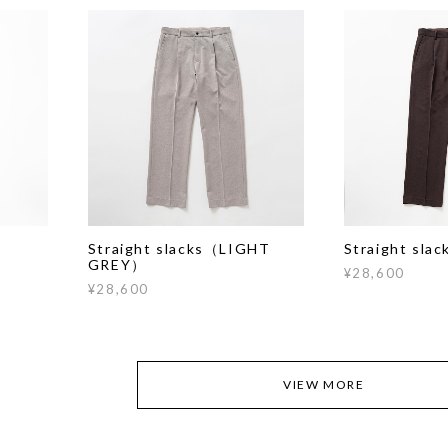
Straight slacks（LIGHT
Straight s
GREY）
¥28,600
¥28,600
VIEW MORE