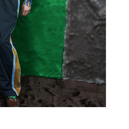
01
02
03