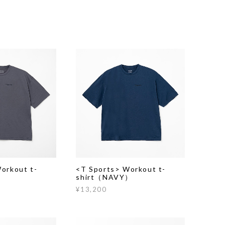
orkout t-
<T Sports> Workout t-
）
shirt（NAVY）
¥13,200