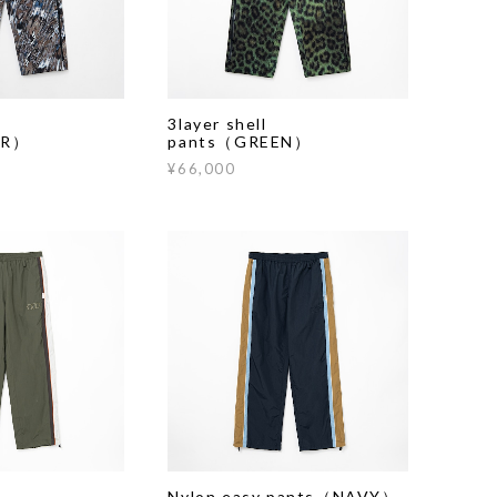
3layer shell
ER）
pants（GREEN）
¥66,000
Nylon easy pants（NAVY）