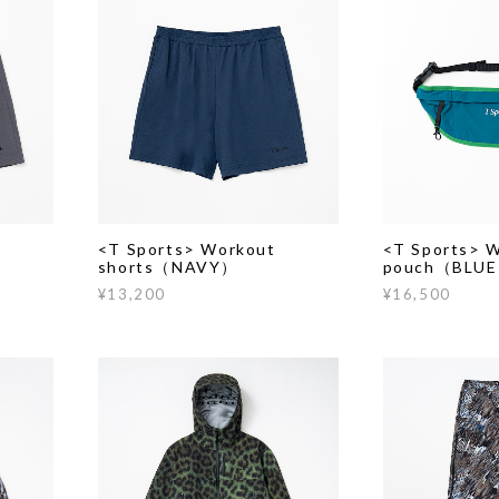
<T Sports> Workout
<T Sports> W
shorts（NAVY）
pouch（BLU
¥13,200
¥16,500