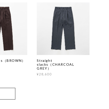
lacks（BROWN）
Straight
slacks（CHARCOAL
GREY）
¥28,600