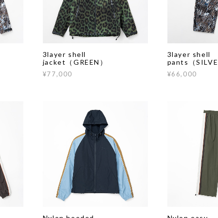
3layer shell
3layer shell
jacket（GREEN）
pants（SILV
¥77,000
¥66,000
Nylon hooded
Nylon easy