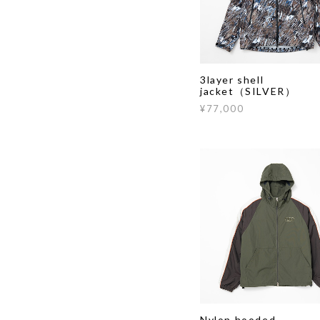
3layer shell
jacket（SILVER）
¥77,000
Nylon hooded