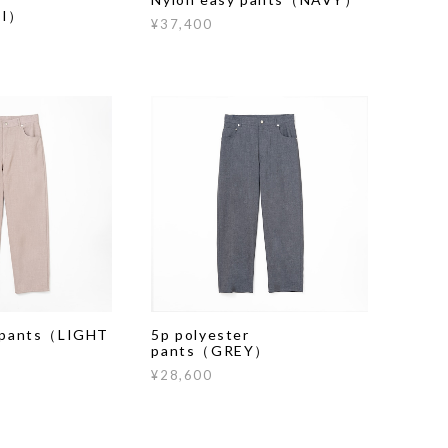
KI）
¥37,400
r pants（LIGHT
5p polyester
pants（GREY）
¥28,600